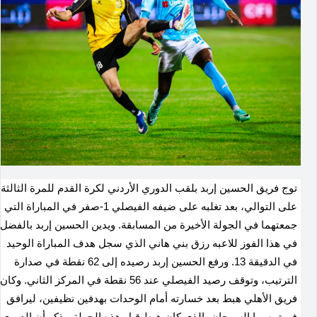
توج فريق الحسين إربد بلقب الدوري الأردني لكرة القدم للمرة الثالثة
على التوالي، بعد تغلبه على ضيفه الفيصلي 1-صفر في المباراة التي
جمعتهما في الجولة الأخيرة من المسابقة. ويدين الحسين إربد بالفضل
في هذا الفوز للاعبه رزق بني هاني الذي سجل هدف المباراة الوحيد
في الدقيقة 13. ورفع الحسين إربد رصيده إلى 62 نقطة في صدارة
الترتيب، وتوقف رصيد الفيصلي عند 56 نقطة في المركز الثاني. وكان
فريق الأهلي هبط بعد خسارته أمام الوحدات بهدفين نظيفين، ليرافق
فريق سما السرحان، الذي كان هبط قبل هذه الجولة. يذكر أن الدوري