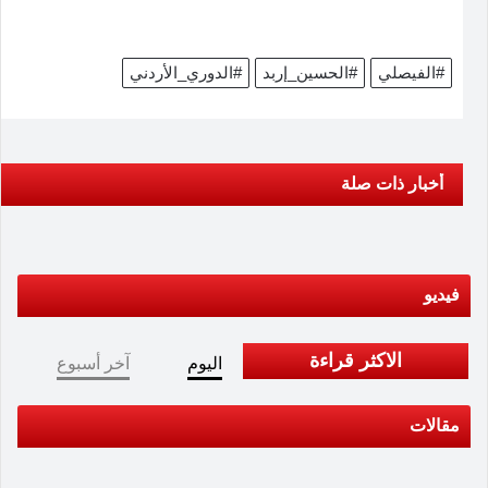
#الفيصلي
#الحسين_إربد
#الدوري_الأردني
أخبار ذات صلة
فيديو
الاكثر قراءة
اليوم
آخر أسبوع
مقالات