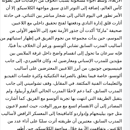
الأربعاء، وسط أجواء مشحونة بسبب الخوف من الإصابات قبل بطولة
كأس العالم، إضافة إلى التوتر الذي سبق مواجهة الكلاسيكو. إلا أن
الأمر تطور في اليوم التالي إلى شجار مباشر بين الثنائي، في حادثة
أثارت قلق إدارة النادي ودفعتها لفتح تحقيق داخلي مع اللاعبين
.
صحيفة "ماركا" أكدت أن جذور الأزمة تعود إلى الأشهر الأولى من
الموسم، حين بدأت مجموعة من نجوم الفريق في إظهار استيائهم من
أساليب المدرب السابق تشابي ألونسو. ورغم أن الخلاف بدأ فنيًا،
فإنه سرعان ما تحول إلى انقسام واضح داخل غرفة الملابس بين
مؤيدين للمدرب الإسباني ومعارضين له
.
وكان فالفيردي، إلى جانب
فينيسيوس جونيور، من أبرز اللاعبين المعترضين على أساليب
ألونسو، خاصة فيما يتعلق بالصرامة التكتيكية وكثرة جلسات الفيديو
والتعليمات الفنية المكثفة. في المقابل، وقف تشواميني إلى جانب
المدرب السابق، كما دعم لاحقًا المدرب الحالي ألفارو أربيلوا، ولم
يتقبل الطريقة التي انتهت بها تجربة ألونسو مع الفريق
.
كما أشارت
المصادر إلى أن الانقسام اتسع مع مرور الوقت، حيث انضم لاعبون
مثل جود بيلينجهام وإدواردو كامافينجا إلى المعسكر الرافض لأساليب
المدرب السابق، معتبرين أن طريقته أثرت سلبًا على أداء عدد من
اللاعبين
.
وتفاقمت الأزمة خلال مواجهة الكلاسيكو، حين أظهر