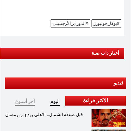
#بوكا_جونيورز
#الدوري_الأرجنتيني
أخبار ذات صلة
فيديو
الاكثر قراءة
اليوم
آخر أسبوع
قبل صفقة الشمال.. الأهلي يودع بن رمضان