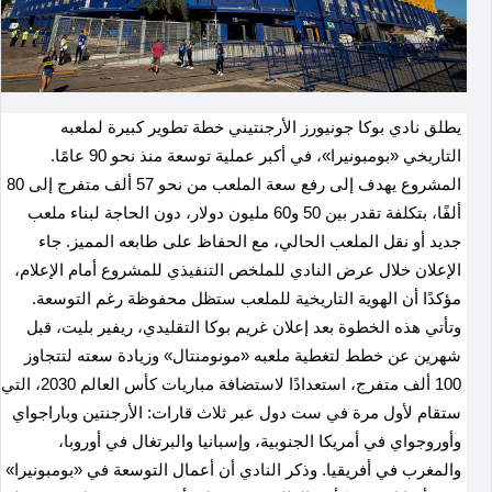
يطلق نادي بوكا جونيورز الأرجنتيني خطة تطوير كبيرة لملعبه
التاريخي «بومبونيرا»، في أكبر عملية توسعة منذ نحو 90 عامًا.
المشروع يهدف إلى رفع سعة الملعب من نحو 57 ألف متفرج إلى 80
ألفًا، بتكلفة تقدر بين 50 و60 مليون دولار، دون الحاجة لبناء ملعب
جديد أو نقل الملعب الحالي، مع الحفاظ على طابعه المميز. جاء
الإعلان خلال عرض النادي للملخص التنفيذي للمشروع أمام الإعلام،
مؤكدًا أن الهوية التاريخية للملعب ستظل محفوظة رغم التوسعة.
وتأتي هذه الخطوة بعد إعلان غريم بوكا التقليدي، ريفير بليت، قبل
شهرين عن خطط لتغطية ملعبه «مونومنتال» وزيادة سعته لتتجاوز
100 ألف متفرج، استعدادًا لاستضافة مباريات كأس العالم 2030، التي
ستقام لأول مرة في ست دول عبر ثلاث قارات: الأرجنتين وباراجواي
وأوروجواي في أمريكا الجنوبية، وإسبانيا والبرتغال في أوروبا،
والمغرب في أفريقيا. وذكر النادي أن أعمال التوسعة في «بومبونيرا»