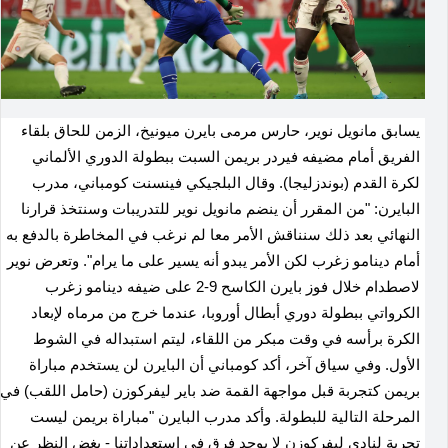
يسابق مانويل نوير، حارس مرمى بايرن ميونيخ، الزمن للحاق بلقاء
الفريق أمام مضيفه فيردر بريمن السبت ببطولة الدوري الألماني
لكرة القدم (بوندزليجا). وقال البلجيكي فينسنت كومباني، مدرب
البايرن: "من المقرر أن ينضم مانويل نوير للتدريبات وسنتخذ قرارنا
النهائي بعد ذلك سنناقش الأمر معا لم نرغب في المخاطرة بالدفع به
أمام دينامو زغرب لكن الأمر يبدو أنه يسير على ما يرام". وتعرض نوير
لاصطدام خلال فوز بايرن الكاسح 9-2 على ضيفه دينامو زغرب
الكرواتي ببطولة دوري أبطال أوروبا، عندما خرج من مرماه لإبعاد
الكرة برأسه في وقت مبكر من اللقاء، ليتم استبداله في الشوط
الأول. وفي سياق آخر، أكد كومباني أن البايرن لن يستخدم مباراة
بريمن كتجربة قبل مواجهة القمة ضد باير ليفركوزن (حامل اللقب) في
المرحلة التالية للبطولة. وأكد مدرب البايرن "مباراة بريمن ليست
تجربة لنادي ليفركوزن لا يوجد فرق في استعداداتنا - بغض النظر عن