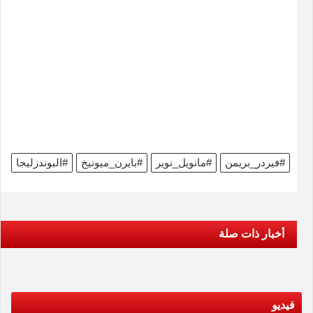
#فيردر_بريمن
#مانويل_نوير
#بايرن_ميونيخ
#البوندزليجا
أخبار ذات صلة
فيديو