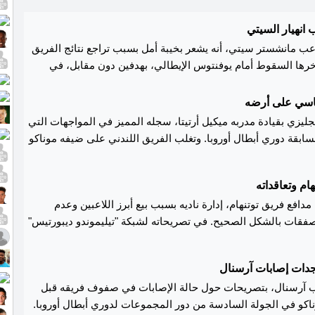
نهيار السيتي
اعب مانشستر سيتي، أنه يشعر بخيبة أمل بسبب تراجع نتائج الفريق
آخرها السقوط أمام يوفنتوس الإيطالي، بهدفين دون مقابل، في
 القدم.
اسي على أرضه
ليزي بقيادة مدربه ميكيل أرتيتا، سجله المميز في المواجهات التي
بقة دوري أبطال أوروبا. وتغلب الفريق اللندني على ضيفه موناكو
نظيفة في المباراة التي جمعتهما مساء الأربعاء، ضمن منافسات
الجولة السادسة من مرحلة الدوري بمسابقة دوري أبطال أوروبا بالموسم الحالي 2024-
هام وتعاقداته
ئيات أنه منذ بداية الموسم الماضي، فاز أرسنال بسبع من مبارياته
مدافع فريق توتنهام، إدارة ناديه بسبب بيع أبرز اللاعبين وعدم
وري أبطال أوروبا (تعادل واحد)، وحافظ على نظافة شباكه في كل
صفقات بالشكل الصحيح. في تصريحاته لشبكة "تيليموندو ديبورتيس"
ة السبعة هي الأكثر لفريق على أرضه في الموسمين الماضيين. ولم
 إلى أن الأندية الكبرى مثل مانشستر سيتي وليفربول وتشيلسي
يخسر الجانرز في آخر 14 مباراة على أرضه في جميع المسابقات (12 فوز و2 تعادل)، وهي
 موسم، بينما على توتنهام أن يسير على نفس النهج. وأضاف أن
أفضل سلسلة له تحت قيادة المدرب الإسباني الحالي ميكيل أرتيتا والأفضل منذ 18 مباراة
جدات إصابات آرسنال
اعبين والمدربين البارزين في السنوات الأخيرة، متمنياً أن تدرك
تحت قيادة أرسين فينجر بين مارس ونوفمبر 2017. يذكر أن أرسنال، الذي تتبقى له مباراتان
رب آرسنال، بتصريحات حول حالة الإصابات في صفوف فريقه قبل
تحسن في المستقبل. روميرو أشار إلى أن توتنهام يمتلك القدرة على
أمام دينامو زغرب وجيرونا، رفع رصيده بهذا الفوز إلى 13 نقطة بينما تجمد رصيد موناكو عند
ناكو في الجولة السادسة من دور المجموعات لدوري أبطال أوروبا.
 عام إذا تحسن الأداء الإداري. الجدير بالذكر أن المدافع الأرجنتيني
لسادس عشر بجدول الترتيب.