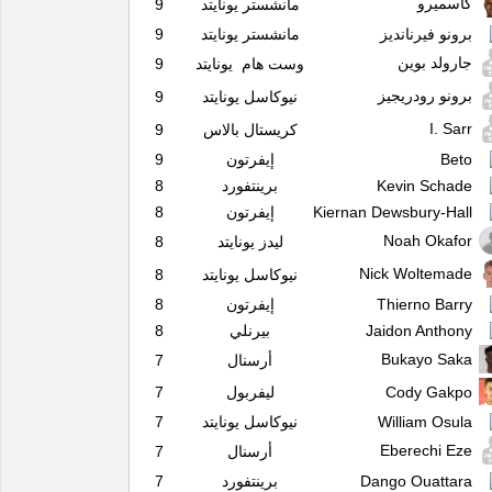
كاسميرو
مانشستر يونايتد
9
برونو فيرنانديز
مانشستر يونايتد
9
جارولد بوين
وست هام يونايتد
9
برونو رودريجيز
نيوكاسل يونايتد
9
I. Sarr
كريستال بالاس
9
Beto
إيفرتون
9
Kevin Schade
برينتفورد
8
Kiernan Dewsbury-Hall
إيفرتون
8
Noah Okafor
ليدز يونايتد
8
Nick Woltemade
نيوكاسل يونايتد
8
Thierno Barry
إيفرتون
8
Jaidon Anthony
بيرنلي
8
Bukayo Saka
أرسنال
7
Cody Gakpo
ليفربول
7
William Osula
نيوكاسل يونايتد
7
Eberechi Eze
أرسنال
7
Dango Ouattara
برينتفورد
7