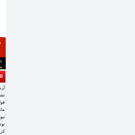
ال
أرس
تش
فول
مان
نيو
توت
كري