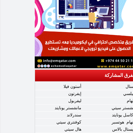
فرق المشاركة
نال
أستون فيلا
يلسي
إيفرتون
هام
ليفربول
شستر سيتي
مانشستر يونايتد
كاسل يونايتد
سندرلاند
نهام هوتسبر
كوفنتري سيتي
ستال بالاس
هال سيتي