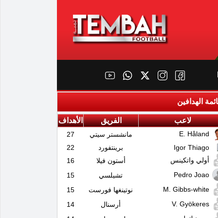
ئمة الهدافين
لاعب
الفريق
الأهداف
E. Håland
مانشستر سيتي
27
Igor Thiago
برينتفورد
22
أولي واتكينس
أستون فيلا
16
Pedro Joao
تشيلسي
15
M. Gibbs-white
نوتينغها فورست
15
V. Gyökeres
أرسنال
14