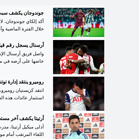
جوندوجان يكشف سبب ا
أكد إلكاي جوندوجان، ل
خلال الفترة الماضية و
دوري أبطال أوروبا لكرة
أرسنال يسجل رقم قي
واصل فريق أرسنال الإنج
خاضها على أرضه في مسا
الفرنسي، بثلاثة أهداف 
روميرو ينتقد إدارة توتن
2025. وتكشف الإحصا
انتقد كريستيان روميرو، 
الثماني على أرضه في د
استثمار عائدات هذه ال
فوز تلك الشباك النظيف
الإسبانية، أشار روميرو
تتنافس على الألقاب كل
أرتيتا يكشف آخر مست
النادي فقد عدداً من الل
أدلى ميكيل أرتيتا، مد
الإدارة هذه الأخطاء وت
اللقاء المرتقب أمام مو
المنافسة على الألقاب كل
عشر نقاط في المركز ا