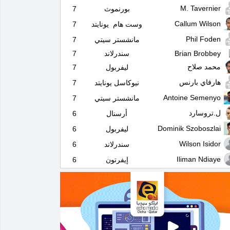
M. Tavernier
بورنموث
7
Callum Wilson
وست هام يونايتد
7
Phil Foden
مانشستر سيتي
7
Brian Brobbey
سندرلاند
7
محمد صلاح
ليفربول
7
هارفاي بارنس
نيوكاسل يونايتد
7
Antoine Semenyo
مانشستر سيتي
7
ل.تروسارد
أرسنال
6
Dominik Szoboszlai
ليفربول
6
Wilson Isidor
سندرلاند
6
Iliman Ndiaye
إيفرتون
6