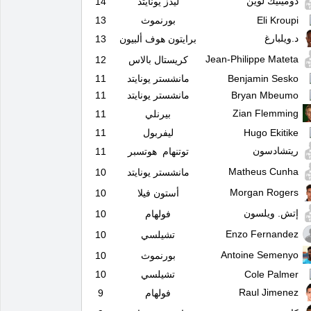
دومينيك لوين
ليدز يونايتد
14
Eli Kroupi
بورنموث
13
د.ويلبارغ
برايتون هوف ألبيون
13
Jean-Philippe Mateta
كريستال بالاس
12
Benjamin Sesko
مانشستر يونايتد
11
Bryan Mbeumo
مانشستر يونايتد
11
Zian Flemming
بيرنلي
11
Hugo Ekitike
ليفربول
11
ريتشادسون
توتنهام هوتسبر
11
Matheus Cunha
مانشستر يونايتد
10
Morgan Rogers
أستون فيلا
10
إتش. ويلسون
فولهام
10
Enzo Fernandez
تشيلسي
10
Antoine Semenyo
بورنموث
10
Cole Palmer
تشيلسي
10
Raul Jimenez
فولهام
9