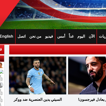
ريات
الآن
اليوم
غداً
أمس
فيديو
من نحن
اتصل
English
قا
 يعادل فيرجسون!
السيتي يدين العنصرية ضد ووكر