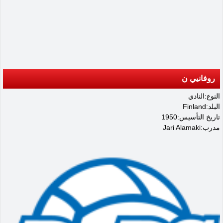
روفانيي ن
النوع:النادي
البلد:Finland
تاريخ التأسيس:1950
مدرب:Jari Alamaki