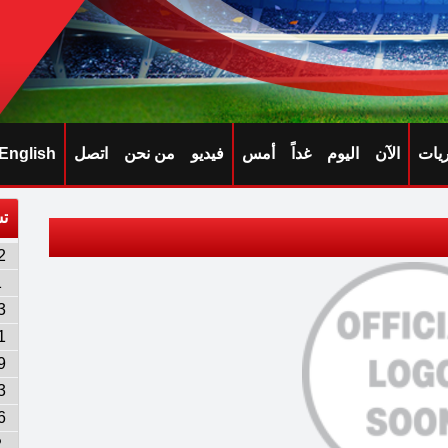
ريات
الآن
اليوم
غداً
أمس
فيديو
من نحن
اتصل
English
تش
2
1
3
1
9
3
6
2