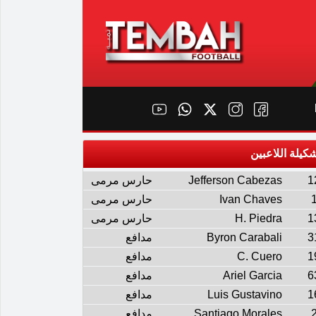
كيلة اللاعبين
1
Jefferson Cabezas
حارس مرمى
Ivan Chaves
حارس مرمى
1
H. Piedra
حارس مرمى
3
Byron Carabali
مدافع
1
C. Cuero
مدافع
6
Ariel Garcia
مدافع
1
Luis Gustavino
مدافع
Santiago Morales
مدافع