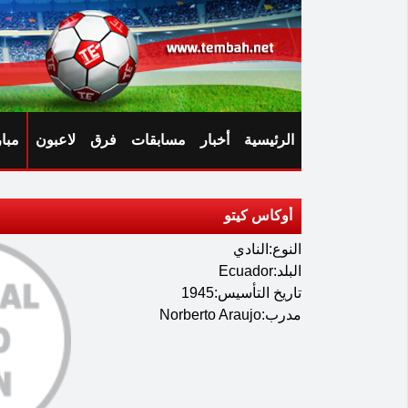
الرئيسية
أخبار
مسابقات
فرق
لاعبون
مبا
أوكاس كيتو
النوع:النادي
البلد:Ecuador
تاريخ التأسيس:1945
مدرب:Norberto Araujo