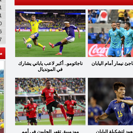
1
1
0
6
7
م
جئ نيمار أمام اليابان
ناجاتومو.. أكبر لاعب ياباني يشارك
في المونديال
عود لتشكيلة اليابان
موزمبيق تقهر الجابون في أمم