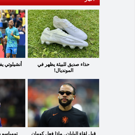
حذاء صديق للبيئة يظهر في
أنشيلوتي يفا
المونديال!
قبل لقاء اليابان.. ماذا فعل كومان
تومياسو ي