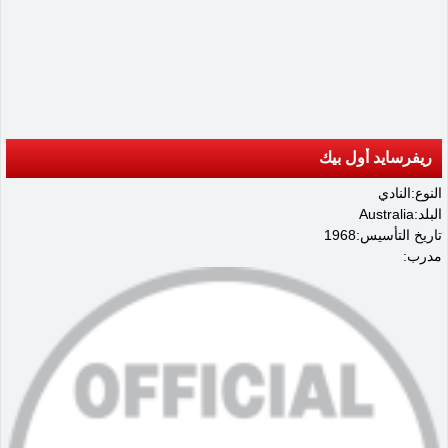
ريفرسايد أول بيك
النوع:النادي
البلد:Australia
تاريخ التأسيس:1968
مدرب: