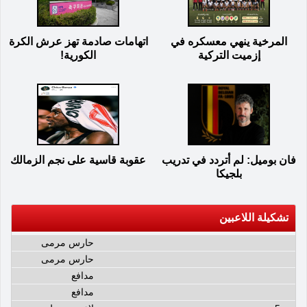
المرخية ينهي معسكره في
اتهامات صادمة تهز عرش الكرة
إزميت التركية
الكورية!
فان بوميل: لم أتردد في تدريب
عقوبة قاسية على نجم الزمالك
بلجيكا
تشكيلة اللاعبين
حارس مرمى
حارس مرمى
مدافع
مدافع