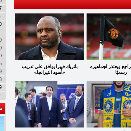
6
7
5
0
7
9
0
0
5
اجع ويعتذر لجماهيره
باتريك فييرا يوافق على تدريب
9
رسميًا
«أسود التيرانجا»
8
9
9
م