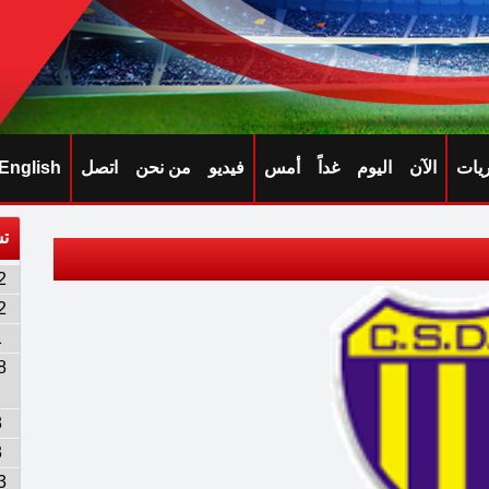
ريات
الآن
اليوم
غداً
أمس
فيديو
من نحن
اتصل
English
تش
2
2
1
8
8
3
3