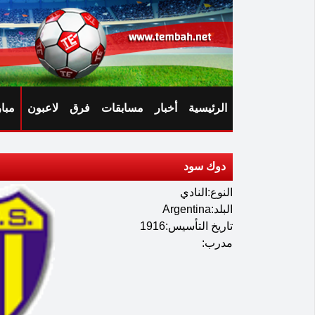
الرئيسية
أخبار
مسابقات
فرق
لاعبون
مبا
دوك سود
النوع:النادي
البلد:Argentina
تاريخ التأسيس:1916
مدرب: