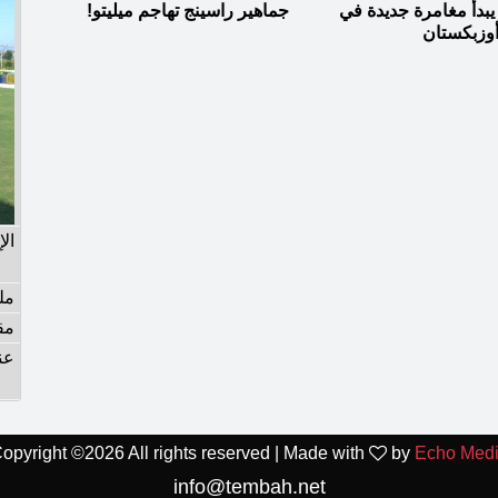
بدأ مغامرة جديدة في
جماهير راسينج تهاجم ميليتو!
وزبكستان
ال
مل
مق
عن
opyright ©
2026 All rights reserved | Made with
by
Echo Med
info@tembah.net