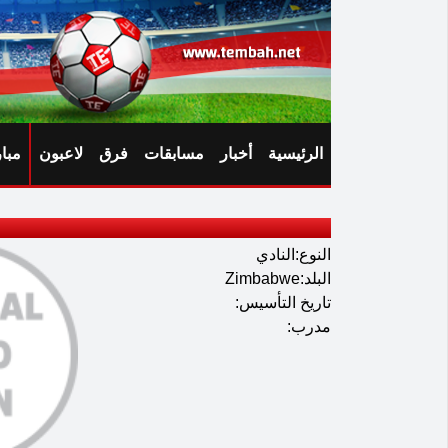
الرئيسية
أخبار
مسابقات
فرق
لاعبون
مبا
النوع:النادي
البلد:Zimbabwe
تاريخ التأسيس:
مدرب: