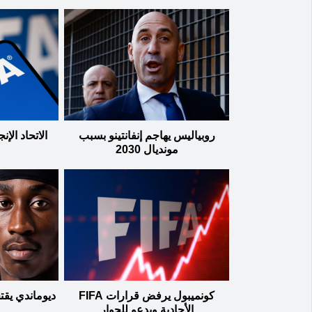
روبياليس يهاجم إنفانتينو بسبب
الاتحاد ال
مونديال 2030
كونميبول يرفض قرارات FIFA
ديوماندي يق
الأحادية ويدعو للحوار