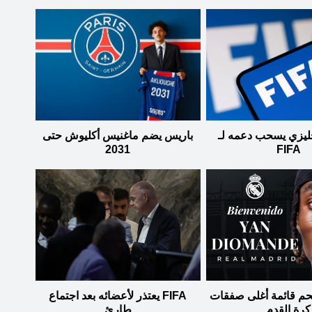
إنجليزي يسحب دعمه لـ
باريس يضم ماغنيس أكليوش حتى
2031
FIFA
تحم قائمة أغلى صفقات
FIFA يعتذر لأعضائه بعد اجتماع
كرة القدم
طارئ