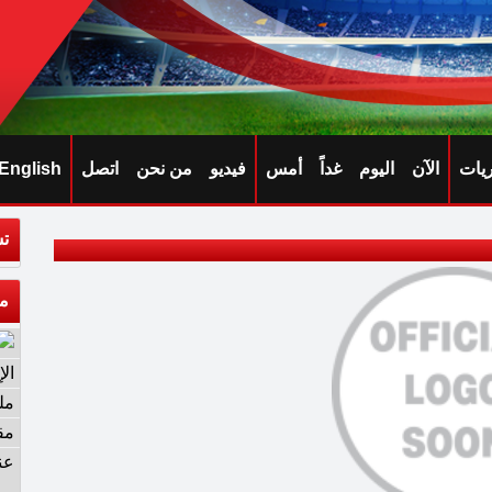
ريات
الآن
اليوم
غداً
أمس
فيديو
من نحن
اتصل
English
تش
م
ال
مل
مق
عن