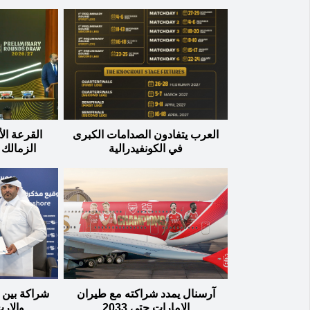
العرب يتفادون الصدامات الكبرى
القرعة ال
في الكونفيدرالية
الزمالك 
آرسنال يمدد شراكته مع طيران
شراكة بين ا
الإمارات حتى 2033
والإر