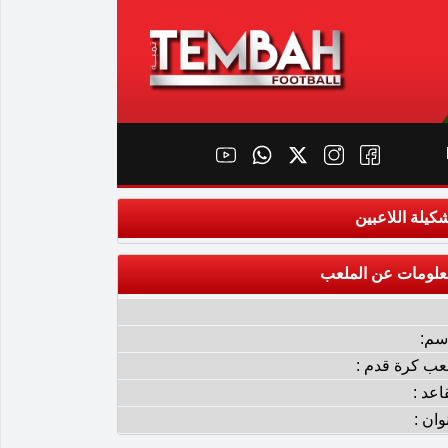
كيلة اللاعبين
علومات عن الملعب
إسم:
عب كرة قدم :
اعد :
وان :