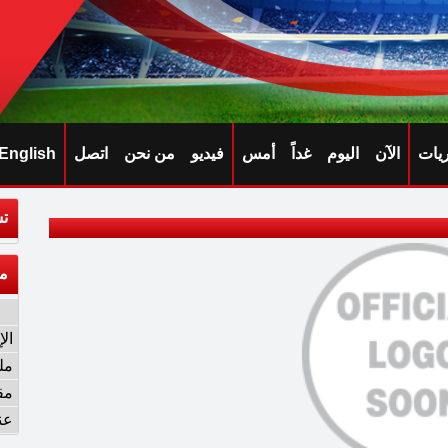
ريات
الآن
اليوم
غداً
أمس
فيديو
من نحن
اتصل
English
تش
م
ال
مل
مق
عن