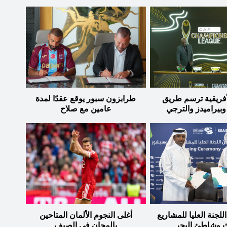
أفريقية ترسم طريق
طرابزون سبور يوقع عقدًا لمدة
وبيراميدز والترجي
عامين مع صلاح
للجنة العليا للمشاريع
أغلى النجوم الألمان المتاحين
ث وشاطئ البحر
بالمجان في الصيف