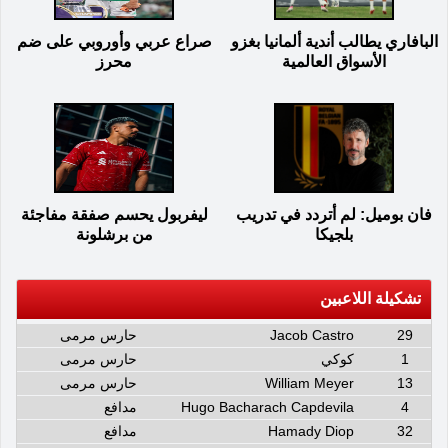
البافاري يطالب أندية ألمانيا بغزو
صراع عربي وأوروبي على ضم
الأسواق العالمية
محرز
فان بوميل: لم أتردد في تدريب
ليفربول يحسم صفقة مفاجئة
بلجيكا
من برشلونة
تشكيلة اللاعبين
29
Jacob Castro
حارس مرمى
1
كوكي
حارس مرمى
13
William Meyer
حارس مرمى
4
Hugo Bacharach Capdevila
مدافع
32
Hamady Diop
مدافع