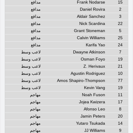
15
Frank Nodarse
مدافع
2
Daniel Rovira
مدافع
3
Aldair Sanchez
مدافع
22
Nick Scardina
مدافع
5
Grant Stoneman
مدافع
25
Calvin Williams
مدافع
24
Karifa Yao
مدافع
7
Dwayne Atkinson
لاعب وسط
19
Osman Foyo
لاعب وسط
21
Z. Herivaux
لاعب وسط
10
Agustin Rodriguez
لاعب وسط
77
Amos Shapiro-Thompson
لاعب وسط
19
Kevin Vang
لاعب وسط
11
Noah Fuson
مهاجم
17
Jojea Kwizera
مهاجم
8
Afonso Leo
مهاجم
20
Jamin Peters
مهاجم
14
Yutaro Tsukada
مهاجم
9
JJ Williams
مهاجم