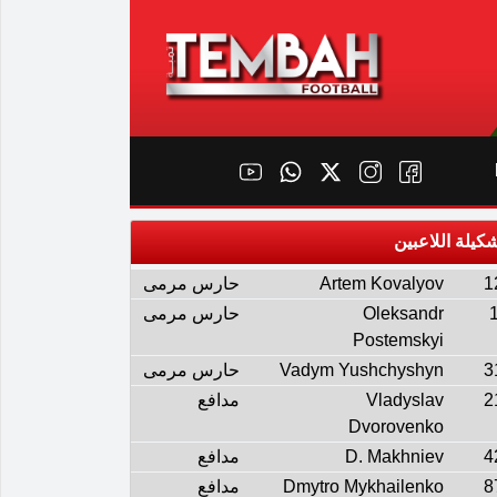
كيلة اللاعبين
1
Artem Kovalyov
حارس مرمى
Oleksandr
حارس مرمى
Postemskyi
3
Vadym Yushchyshyn
حارس مرمى
2
Vladyslav
مدافع
Dvorovenko
4
D. Makhniev
مدافع
8
Dmytro Mykhailenko
مدافع