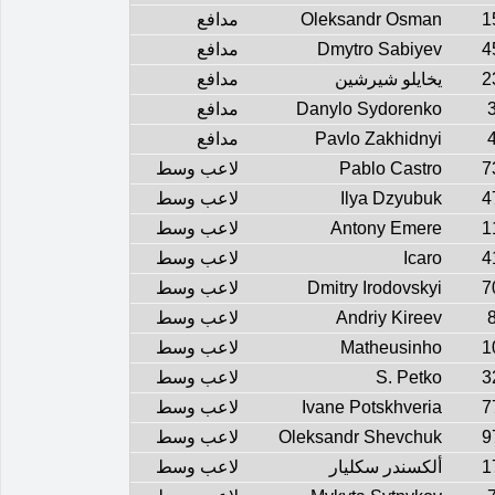
1
Oleksandr Osman
مدافع
4
Dmytro Sabiyev
مدافع
2
يخايلو شيرشين
مدافع
Danylo Sydorenko
مدافع
Pavlo Zakhidnyi
مدافع
7
Pablo Castro
لاعب وسط
4
Ilya Dzyubuk
لاعب وسط
1
Antony Emere
لاعب وسط
4
Icaro
لاعب وسط
7
Dmitry Irodovskyi
لاعب وسط
Andriy Kireev
لاعب وسط
1
Matheusinho
لاعب وسط
3
S. Petko
لاعب وسط
7
Ivane Potskhveria
لاعب وسط
9
Oleksandr Shevchuk
لاعب وسط
1
ألكسندر سكليار
لاعب وسط