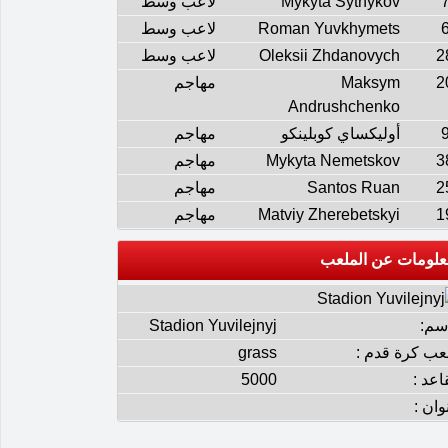
Mykyta Sytnykov
لاعب وسط
Roman Yuvkhymets
لاعب وسط
2
Oleksii Zhdanovych
لاعب وسط
2
Maksym
مهاجم
Andrushchenko
أوليكساي كوبلينكو
مهاجم
3
Mykyta Nemetskov
مهاجم
2
Santos Ruan
مهاجم
1
Matviy Zherebetskyi
مهاجم
علومات عن الملعب
إسم:
Stadion Yuvilejnyj
عب كرة قدم :
grass
اعد :
5000
وان :