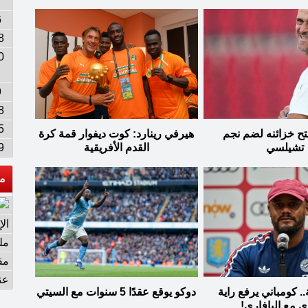
7
6
8
0
9
8
5
تح خزائنه لضم نجم
هيرفي رينارد: كوت ديفوار قمة كرة
9
تشيلسي
القدم الأفريقية
م
ال
مل
مق
عن
ة.. كومباني يرفع راية
دوكو يوقع عقدًا 5 سنوات مع السيتي
ي مع البافاري!