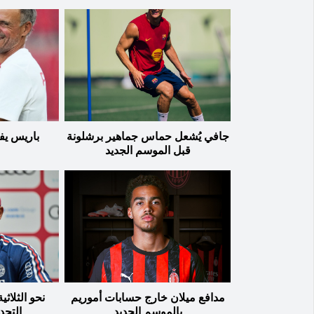
جافي يُشعل حماس جماهير برشلونة
باريس يف
قبل الموسم الجديد
مدافع ميلان خارج حسابات أموريم
نحو الثلاثي
بالموسم الجديد
التحد