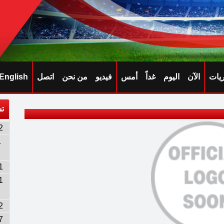
ريات
الآن
اليوم
غداً
أمس
فيديو
من نحن
اتصل
English
تش
2
1
1
1
2
7