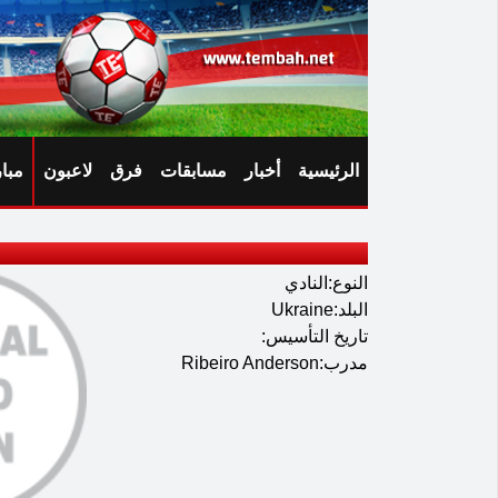
الرئيسية
أخبار
مسابقات
فرق
لاعبون
مبا
النوع:النادي
البلد:Ukraine
تاريخ التأسيس:
مدرب:Ribeiro Anderson