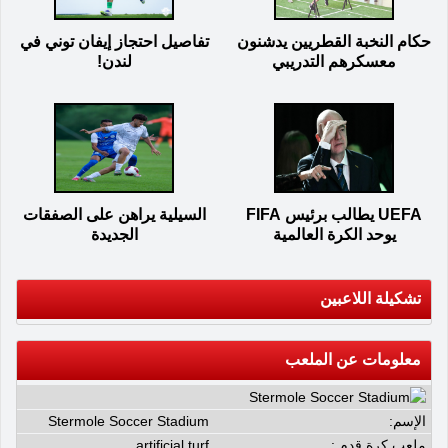
حكام النخبة القطريين يدشنون
تفاصيل احتجاز إيفان توني في
معسكرهم التدريبي
لندن!
UEFA يطالب برئيس FIFA
السيلية يراهن على الصفقات
يوحد الكرة العالمية
الجديدة
تشكيلة اللاعبين
معلومات عن الملعب
الإسم:
Stermole Soccer Stadium
ملعب كرة قدم :
artificial turf