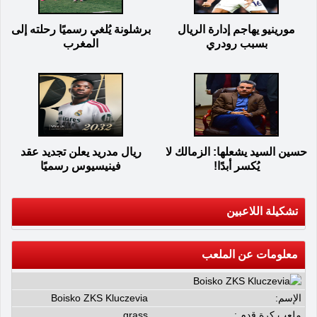
مورينيو يهاجم إدارة الريال
برشلونة يُلغي رسميًا رحلته إلى
بسبب رودري
المغرب
حسين السيد يشعلها: الزمالك لا
ريال مدريد يعلن تجديد عقد
يُكسر أبدًا!
فينيسيوس رسميًا
تشكيلة اللاعبين
معلومات عن الملعب
الإسم:
Boisko ZKS Kluczevia
ملعب كرة قدم :
grass