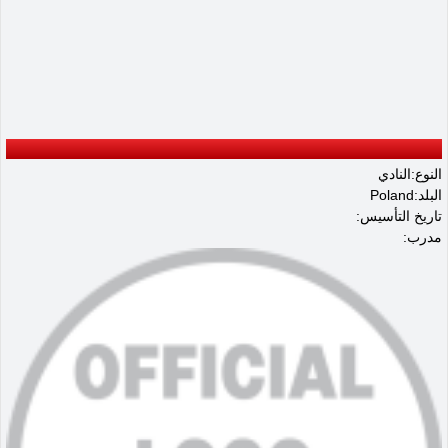
النوع:النادي
البلد:Poland
تاريخ التأسيس:
مدرب: