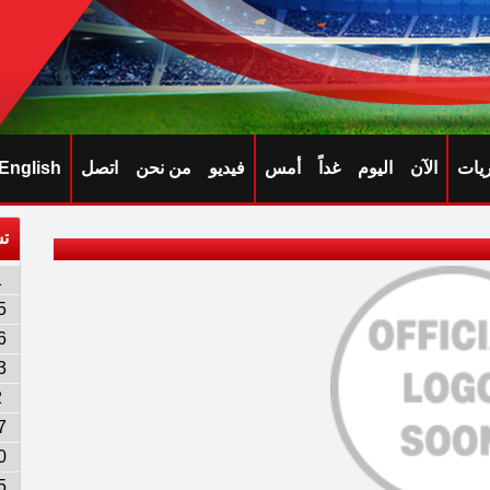
ريات
الآن
اليوم
غداً
أمس
فيديو
من نحن
اتصل
English
تش
1
5
6
3
2
7
0
5