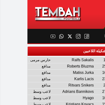
كيلة اللاعبين
Ralfs Sakalis
حارس مرمى
2
Roberts Bluzma
مدافع
1
Matiss Jurka
مدافع
2
Karlis Lacis
مدافع
Ritvars Snikers
مدافع
2
Adrians Bannikovs
لاعب وسط
1
Hyago
لاعب وسط
1
Kristians Kovacs
لاعب وسط