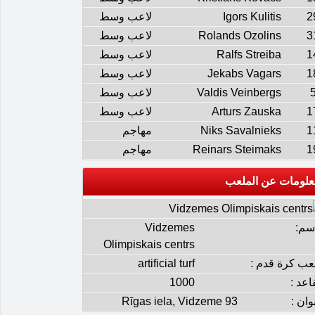
2
Igors Kulitis
لاعب وسط
3
Rolands Ozolins
لاعب وسط
1
Ralfs Streiba
لاعب وسط
1
Jekabs Vagars
لاعب وسط
Valdis Veinbergs
لاعب وسط
1
Arturs Zauska
لاعب وسط
1
Niks Savalnieks
مهاجم
1
Reinars Steimaks
مهاجم
علومات عن الملعب
إسم:
Vidzemes
Olimpiskais centrs
عب كرة قدم :
artificial turf
اعد :
1000
وان :
93 Rīgas iela, Vidzeme