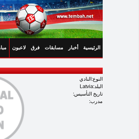
الرئيسية
أخبار
مسابقات
فرق
لاعبون
مبا
النوع:النادي
البلد:Latvia
تاريخ التأسيس:
مدرب: