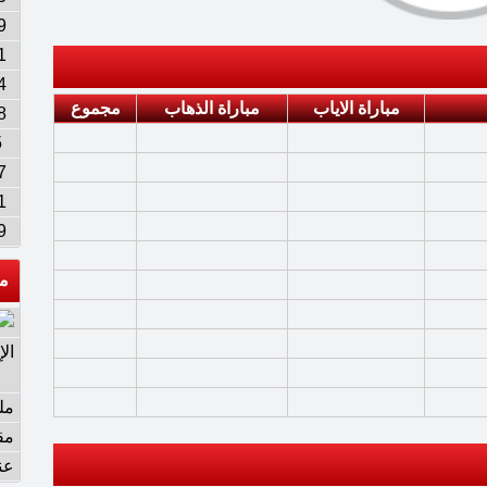
9
1
4
مباراة الاياب
مباراة الذهاب
مجموع
8
5
7
1
9
م
ال
مل
مق
عن