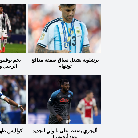
برشلونة يشعل سباق صفقة مدافع
نجم يوفنت
توتنهام
الرحيل و
أليجري يضغط على نابولي لتجديد
كواليس ظهو
عقد أنجوسيا