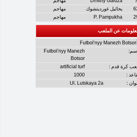
Dmitriy Galuza
مهاجم
6
يخائيل غورديتشوك
مهاجم
2
P. Pampukha
مهاجم
علومات عن الملعب
إسم:
Futbol'nyy Manezh
Botsor
عب كرة قدم :
artificial turf
اعد :
1000
وان :
Ul. Lutskaya 2а