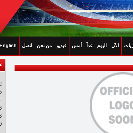
ريات
الآن
اليوم
غداً
أمس
فيديو
من نحن
اتصل
English
تش
1
2
5
3
6
8
0