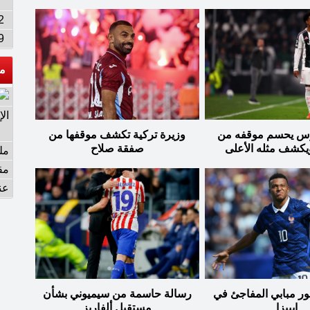
7
2
9
م
ال
وس يحسم موقفه من
وزيرة تركية تكشف موقفها من
يكشف مثله الأعلى
صفقة صلاح
مل
مق
عن
ر مبابي المفاجئ في
رسالة حاسمة من سيميوني بشأن
إيبيزا
مستقبل ألفاريز