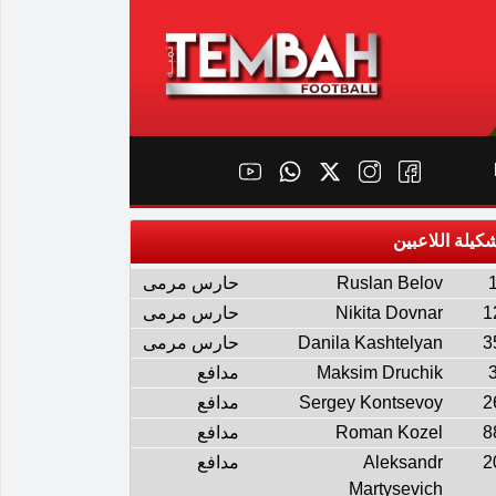
كيلة اللاعبين
Ruslan Belov
حارس مرمى
1
Nikita Dovnar
حارس مرمى
3
Danila Kashtelyan
حارس مرمى
Maksim Druchik
مدافع
2
Sergey Kontsevoy
مدافع
8
Roman Kozel
مدافع
2
Aleksandr
مدافع
Martysevich