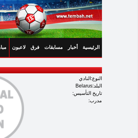
الرئيسية
أخبار
مسابقات
فرق
لاعبون
مبا
النوع:النادي
البلد:Belarus
تاريخ التأسيس:
مدرب: