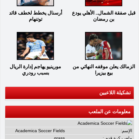
قبل صفقة الشمال.. الأهلي يودع
أرسنال يخطط لخطف قائد
بن رمضان
توتنهام
الزمالك يعلن موقفه النهائي من
مورينيو يهاجم إدارة الريال
بيع بيزيرا
بسبب رودري
تشكيلة اللاعبين
معلومات عن الملعب
الإسم:
Academica Soccer Fields
ملعب كرة قدم :
grass