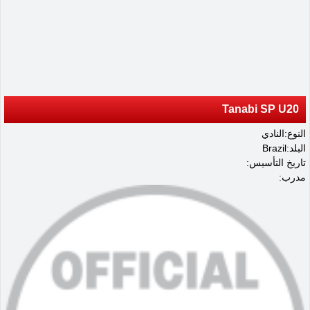
Tanabi SP U20
النوع:النادي
البلد:Brazil
تاريخ التأسيس:
مدرب: