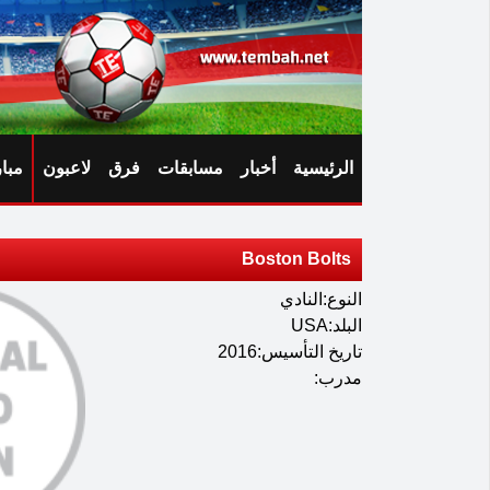
الرئيسية
أخبار
مسابقات
فرق
لاعبون
مبا
Boston Bolts
النوع:النادي
البلد:USA
تاريخ التأسيس:2016
مدرب: