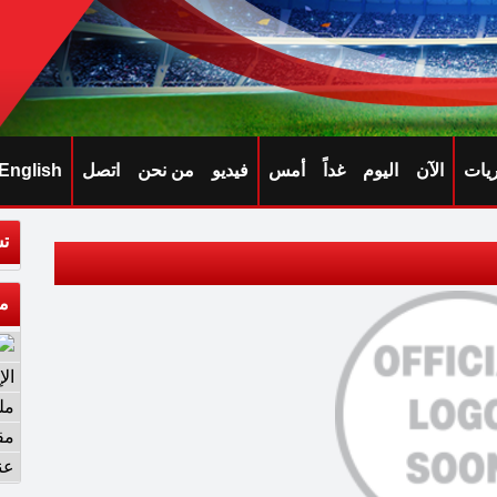
ريات
الآن
اليوم
غداً
أمس
فيديو
من نحن
اتصل
English
تش
م
ال
مل
مق
عن