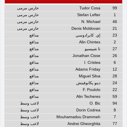
99
Tudor Cosa
حارس مرمى
1
Stefan Lefter
حارس مرمى
46
N. Michael
حارس مرمى
21
Denis Moldovan
حارس مرمى
23
إي. كابرادوسي
مدافع
2
Alin Chintes
مدافع
27
تا.شيبسيو
مدافع
26
Jonathan Cisse
مدافع
6
I. Cristea
مدافع
12
Adams Friday
مدافع
28
Miguel Silva
مدافع
24
دينو يكانوفيتش
مدافع
22
F. Poulolo
مدافع
59
Alin Techeres
مدافع
94
O. Bic
لاعب وسط
8
Dorin Codrea
لاعب وسط
7
Mouhamadou Drammeh
لاعب وسط
77
Andrei Gheorghita
لاعب وسط