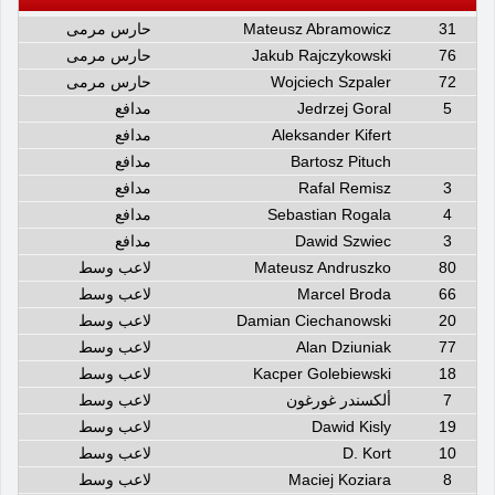
31
Mateusz Abramowicz
حارس مرمى
76
Jakub Rajczykowski
حارس مرمى
72
Wojciech Szpaler
حارس مرمى
5
Jedrzej Goral
مدافع
Aleksander Kifert
مدافع
Bartosz Pituch
مدافع
3
Rafal Remisz
مدافع
4
Sebastian Rogala
مدافع
3
Dawid Szwiec
مدافع
80
Mateusz Andruszko
لاعب وسط
66
Marcel Broda
لاعب وسط
20
Damian Ciechanowski
لاعب وسط
77
Alan Dziuniak
لاعب وسط
18
Kacper Golebiewski
لاعب وسط
7
ألكسندر غورغون
لاعب وسط
19
Dawid Kisly
لاعب وسط
10
D. Kort
لاعب وسط
8
Maciej Koziara
لاعب وسط