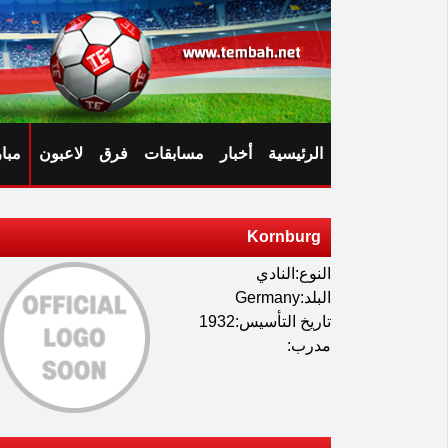
الرئيسية
أخبار
مسابقات
فرق
لاعبون
مبا
Kornburg
النوع:النادي
البلد:Germany
تاريخ التأسيس:1932
مدرب: