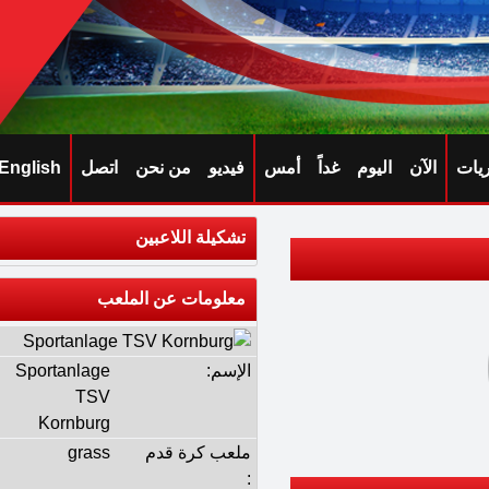
ريات
الآن
اليوم
غداً
أمس
فيديو
من نحن
اتصل
English
تشكيلة اللاعبين
معلومات عن الملعب
الإسم:
Sportanlage
TSV
Kornburg
ملعب كرة قدم
grass
: