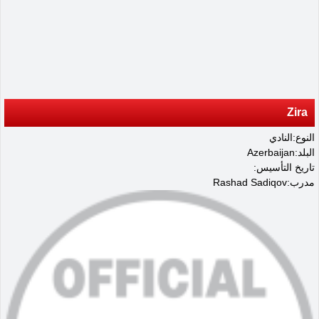
Zira
النوع:النادي
البلد:Azerbaijan
تاريخ التأسيس:
مدرب:Rashad Sadiqov