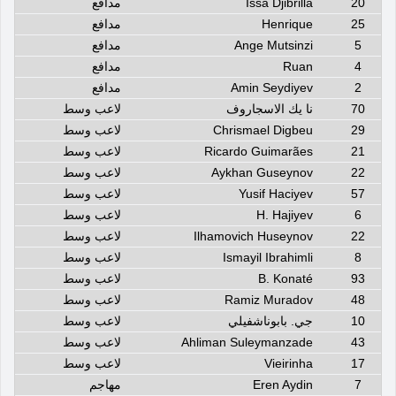
20
Issa Djibrilla
مدافع
25
Henrique
مدافع
5
Ange Mutsinzi
مدافع
4
Ruan
مدافع
2
Amin Seydiyev
مدافع
70
نا يك الاسجاروف
لاعب وسط
29
Chrismael Digbeu
لاعب وسط
21
Ricardo Guimarães
لاعب وسط
22
Aykhan Guseynov
لاعب وسط
57
Yusif Haciyev
لاعب وسط
6
H. Hajiyev
لاعب وسط
22
Ilhamovich Huseynov
لاعب وسط
8
Ismayil Ibrahimli
لاعب وسط
93
B. Konaté
لاعب وسط
48
Ramiz Muradov
لاعب وسط
10
جي. بابوناشفيلي
لاعب وسط
43
Ahliman Suleymanzade
لاعب وسط
17
Vieirinha
لاعب وسط
7
Eren Aydin
مهاجم