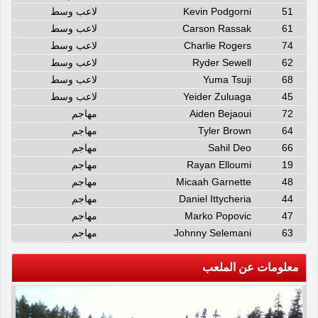
51
Kevin Podgorni
لاعب وسط
61
Carson Rassak
لاعب وسط
74
Charlie Rogers
لاعب وسط
62
Ryder Sewell
لاعب وسط
68
Yuma Tsuji
لاعب وسط
45
Yeider Zuluaga
لاعب وسط
72
Aiden Bejaoui
مهاجم
64
Tyler Brown
مهاجم
66
Sahil Deo
مهاجم
19
Rayan Elloumi
مهاجم
48
Micaah Garnette
مهاجم
44
Daniel Ittycheria
مهاجم
47
Marko Popovic
مهاجم
63
Johnny Selemani
مهاجم
معلومات عن الملعب