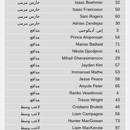
32
Isaac Boehmer
حارس مرمى
50
Isaac Francoeur
حارس مرمى
60
Sam Rogers
حارس مرمى
30
Adrian Zendejas
حارس مرمى
3
إس. أديكوجبي
مدافع
54
Prince Amponsah
مدافع
71
Manav Badwal
مدافع
41
Nikola Djordjevic
مدافع
29
Mihail Gherasimencov
مدافع
57
Jayden Kim
مدافع
53
Immanuel Mathe
مدافع
58
Jesse Peace
مدافع
65
Anyole Peter
مدافع
4
Ranko Veselinovic
مدافع
43
Trevor Wright
مدافع
46
Cristiano Bruletti
لاعب وسط
56
Liam Campagna
لاعب وسط
73
Hunter MacGowan
لاعب وسط
97
Liam MacKenzie
لاعب وسط