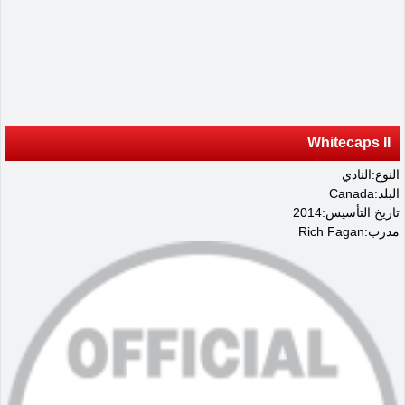
Whitecaps II
النوع:النادي
البلد:Canada
تاريخ التأسيس:2014
مدرب:Rich Fagan