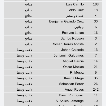
188
Luis Carrillo
مدافع
18
Aldo Cruz
مدافع
4
جيه. دو ينجيز
مدافع
30
Benjamin Galindo Cruz
مدافع
6
جوانبي
مدافع
16
Esteves Lucas
مدافع
3
Bambu Robson
مدافع
2
Roman Torres Acosta
مدافع
13
Johan Caicedo
لاعب وسط
7
Benjamin Galdames
لاعب وسط
14
Miguel Garcia
لاعب وسط
21
Oscar Macias
لاعب وسط
5
R. Meraz
لاعب وسط
35
Kevin Ortega
لاعب وسط
26
Sebastian Perez
لاعب وسط
242
Angel Reyes
لاعب وسط
11
David Rodriguez
لاعب وسط
10
S. Salles Lamonge
لاعب وسط