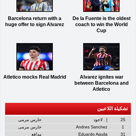
Barcelona return with a
De la Fuente is the oldest
huge offer to sign Alvarez
coach to win the World
Cup
Atletico mocks Real Madrid
Alvarez ignites war
between Barcelona and
Atletico
تشكيلة اللاعبين
25
إ . لاجود
حارس مرمى
1
Andres Sanchez
حارس مرمى
31
Eduardo Aguila
مدافع