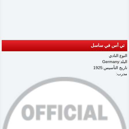
تي أس في ساسل
النوع:النادي
البلد:Germany
تاريخ التأسيس:1925
مدرب: