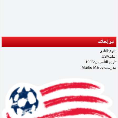
نيو إنجلاند
النوع:النادي
البلد:USA
تاريخ التأسيس:1995
مدرب:Marko Mitrovic