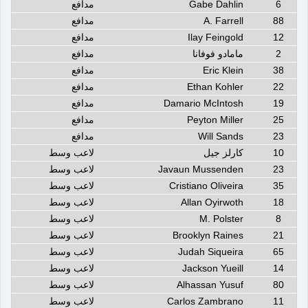
6
Gabe Dahlin
مدافع
88
A. Farrell
مدافع
12
Ilay Feingold
مدافع
2
مامادو فوفانا
مدافع
38
Eric Klein
مدافع
22
Ethan Kohler
مدافع
19
Damario McIntosh
مدافع
25
Peyton Miller
مدافع
23
Will Sands
مدافع
10
كارلز جيل
لاعب وسط
23
Javaun Mussenden
لاعب وسط
35
Cristiano Oliveira
لاعب وسط
18
Allan Oyirwoth
لاعب وسط
8
M. Polster
لاعب وسط
21
Brooklyn Raines
لاعب وسط
65
Judah Siqueira
لاعب وسط
14
Jackson Yueill
لاعب وسط
80
Alhassan Yusuf
لاعب وسط
11
Carlos Zambrano
لاعب وسط