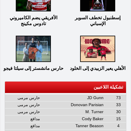
إسطنبول تخطف السوبر
الأفريقي يضم الكاميروني
الإسباني
تادوس مكينج
الأهلي يعير الزبيدي إلى الخلود
حارس مانشستر إلى سيلتا فيجو
تشكيلة اللاعبين
73
JD Gunn
حارس مرمى
33
Donovan Parisian
حارس مرمى
30
M. Turner
حارس مرمى
15
Cody Baker
مدافع
4
Tanner Beason
مدافع