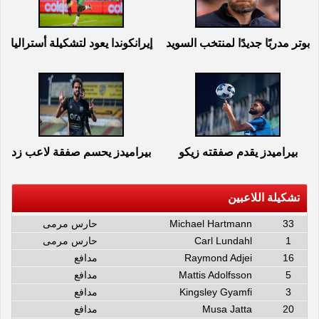
بوتر مدربًا جديدًا لمنتخب السويد
إيرانكوندا يعود لتشكيلة أستراليا
بيراميدز يقدم صفقته زيكو
بيراميدز يحسم صفقة لاعب زد
تشكيلة اللاعبين
33
Michael Hartmann
حارس مرمى
1
Carl Lundahl
حارس مرمى
16
Raymond Adjei
مدافع
5
Mattis Adolfsson
مدافع
3
Kingsley Gyamfi
مدافع
20
Musa Jatta
مدافع