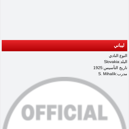
ليباني
النوع:النادي
البلد:Slovakia
تاريخ التأسيس:1925
مدرب:S. Mihalík