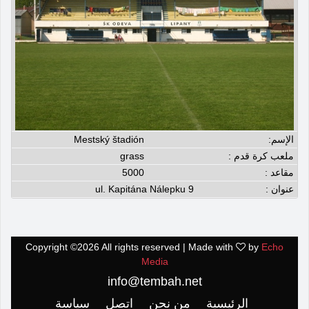
الإسم:
Mestský štadión
ملعب كرة قدم :
grass
مقاعد :
5000
عنوان :
ul. Kapitána Nálepku 9
Copyright ©
2026 All rights reserved | Made with
by
Echo
Media
info@tembah.net
الرئيسية
من نحن
اتصل
سياسة