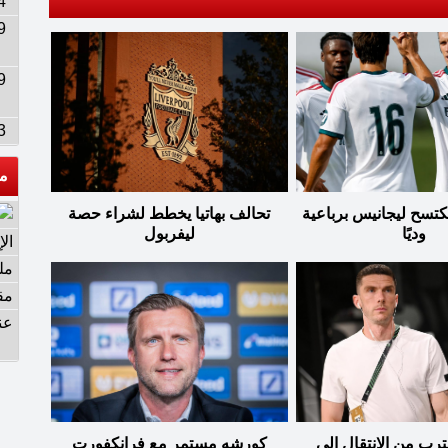
4
9
9
3
م
كتسح ليجانيس برباعية
تحالف بهاتيا يخطط لشراء حصة
وديًا
ليفربول
ال
مل
مق
عن
رب من الانتقال إلى
كورشه مستمر مع فرانكفورت