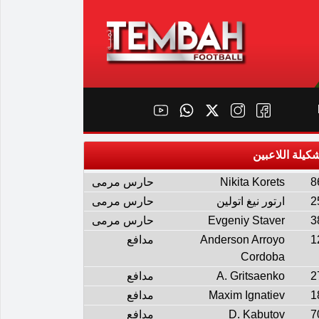
كيلة اللاعبين
8
Nikita Korets
حارس مرمى
2
ارتور نيغ اتولين
حارس مرمى
3
Evgeniy Staver
حارس مرمى
1
Anderson Arroyo
مدافع
Cordoba
2
A. Gritsaenko
مدافع
1
Maxim Ignatiev
مدافع
7
D. Kabutov
مدافع