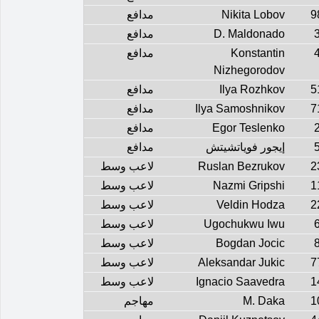
9
Nikita Lobov
مدافع
D. Maldonado
مدافع
Konstantin
مدافع
Nizhegorodov
5
Ilya Rozhkov
مدافع
7
Ilya Samoshnikov
مدافع
Egor Teslenko
مدافع
إيجور فوياتشيتش
مدافع
2
Ruslan Bezrukov
لاعب وسط
1
Nazmi Gripshi
لاعب وسط
2
Veldin Hodza
لاعب وسط
Ugochukwu Iwu
لاعب وسط
Bogdan Jocic
لاعب وسط
7
Aleksandar Jukic
لاعب وسط
1
Ignacio Saavedra
لاعب وسط
1
M. Daka
مهاجم