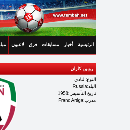
الرئيسية
أخبار
مسابقات
فرق
لاعبون
مبا
روبين كازان
النوع:النادي
البلد:Russia
تاريخ التأسيس:1958
مدرب:Franc Artiga