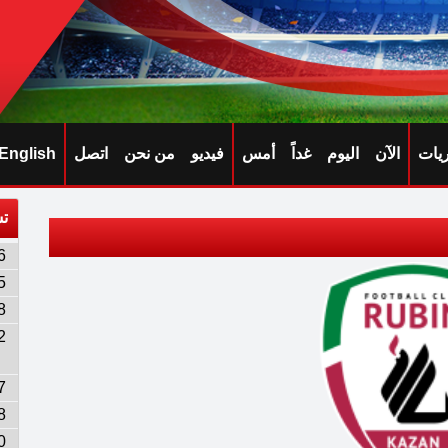
ريات
الآن
اليوم
غداً
أمس
فيديو
من نحن
اتصل
English
تش
6
5
8
2
7
8
0