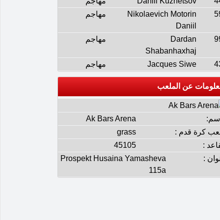
4
Daniil Kuznetsov
مهاجم
5
Nikolaevich Motorin
مهاجم
Daniil
9
Dardan
مهاجم
Shabanhaxhaj
4
Jacques Siwe
مهاجم
علومات عن الملعب
إسم:
Ak Bars Arena
عب كرة قدم :
grass
اعد :
45105
وان :
Prospekt Husaina Yamasheva
115a