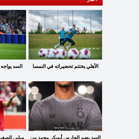
الأهلي يختتم تحضيراته في النمسا
السد يواجه
السد يضم الحارس أبوبكر محمد من
مبابي الصغير