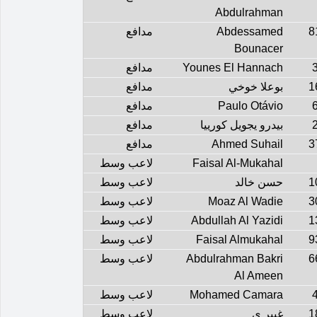
Abdulrahman
8
Abdessamed
مدافع
Bounacer
Younes El Hannach
مدافع
1
بوعلا خوخي
مدافع
Paulo Otávio
مدافع
بيدرو يجويل كورييا
مدافع
3
Ahmed Suhail
مدافع
Faisal Al-Mukahal
لاعب وسط
1
حسن خالد
لاعب وسط
3
Moaz Al Wadie
لاعب وسط
1
Abdullah Al Yazidi
لاعب وسط
9
Faisal Almukahal
لاعب وسط
6
Abdulrahman Bakri
لاعب وسط
Al Ameen
Mohamed Camara
لاعب وسط
1
غيير ي
لاعب وسط