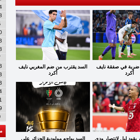
4
8
5
0
3
3
7
3
 ضربة في صفقة نايف
السد يقترب من ضم المغربي نايف
أكرد
أكرد
3
3
4
1
9
9
م
 يقود ليل لانتصار ودي
السد يواجه مولودية الجزائر على