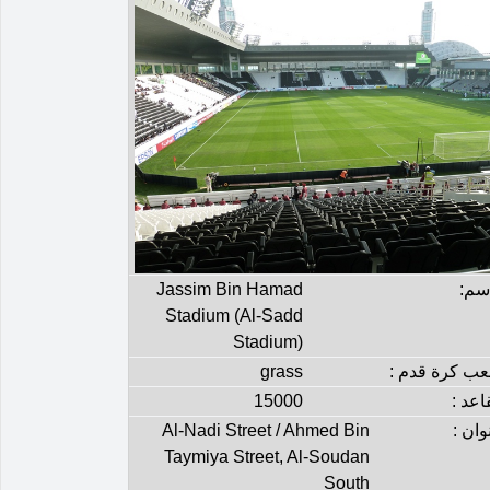
إسم:
Jassim Bin Hamad
Stadium (Al-Sadd
Stadium)
عب كرة قدم :
grass
اعد :
15000
وان :
Al-Nadi Street / Ahmed Bin
Taymiya Street, Al-Soudan
South