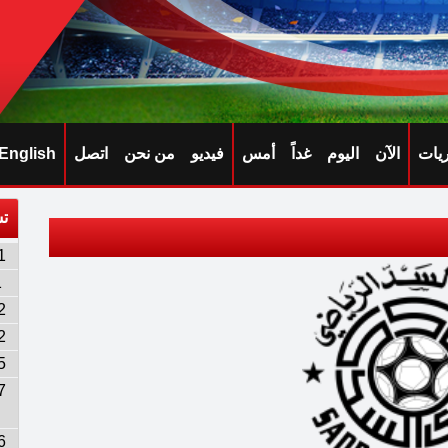
ريات
الآن
اليوم
غداً
أمس
فيديو
من نحن
اتصل
English
تش
1
1
2
2
5
7
6