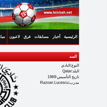
الرئيسية
أخبار
مسابقات
فرق
لاعبون
مبا
السد
النوع:النادي
البلد:Qatar
تاريخ التأسيس:1969
مدرب:Razvan Lucescu