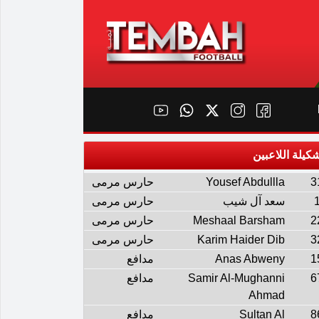
كيلة اللاعبين
3
Yousef Abdullla
حارس مرمى
سعد آل شيب
حارس مرمى
2
Meshaal Barsham
حارس مرمى
3
Karim Haider Dib
حارس مرمى
1
Anas Abweny
مدافع
6
Samir Al-Mughanni
مدافع
Ahmad
8
Sultan Al
مدافع