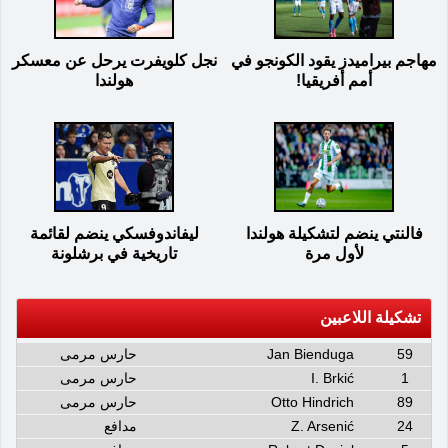
مهاجم بيراميدز يقود الكونجو في
نجل كلويفرت يرحل عن معسكر
أمم أفريقيا!
هولندا
فالنتي ينضم لتشكيلة هولندا
ليفاندوفسكي ينضم لقائمة
لأول مرة
تاريخية في برشلونة
تشكيلة اللاعبين
59
Jan Bienduga
حارس مرمى
1
I. Brkić
حارس مرمى
89
Otto Hindrich
حارس مرمى
24
Z. Arsenić
مدافع