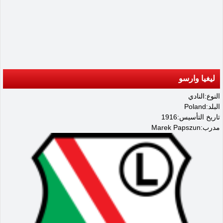
ليغيا وارسو
النوع:النادي
البلد:Poland
تاريخ التأسيس:1916
مدرب:Marek Papszun