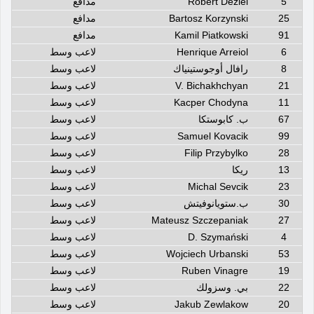
5
Robert Deziel
مدافع
25
Bartosz Korzynski
مدافع
91
Kamil Piatkowski
مدافع
6
Henrique Arreiol
لاعب وسط
8
رافال أوجوستينياك
لاعب وسط
21
V. Bichakhchyan
لاعب وسط
11
Kacper Chodyna
لاعب وسط
67
ب. كابوستكا
لاعب وسط
99
Samuel Kovacik
لاعب وسط
28
Filip Przybylko
لاعب وسط
13
ريكا
لاعب وسط
23
Michal Sevcik
لاعب وسط
30
ب.ستويانوفيتش
لاعب وسط
27
Mateusz Szczepaniak
لاعب وسط
4
D. Szymański
لاعب وسط
53
Wojciech Urbanski
لاعب وسط
19
Ruben Vinagre
لاعب وسط
22
بي. وسزولك
لاعب وسط
20
Jakub Zewlakow
لاعب وسط