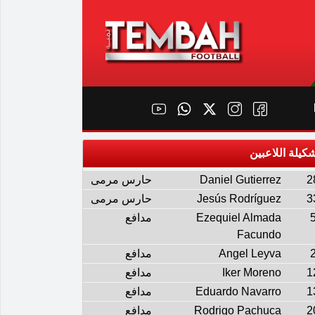
كيلة اللاعبين
2
Daniel Gutierrez
حارس مرمى
3
Jesús Rodríguez
حارس مرمى
Ezequiel Almada
مدافع
Facundo
Angel Leyva
مدافع
1
Iker Moreno
مدافع
1
Eduardo Navarro
مدافع
2
Rodrigo Pachuca
مدافع