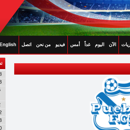
ريات
الآن
اليوم
غداً
أمس
فيديو
من نحن
اتصل
English
تش
8
3
5
2
2
3
0