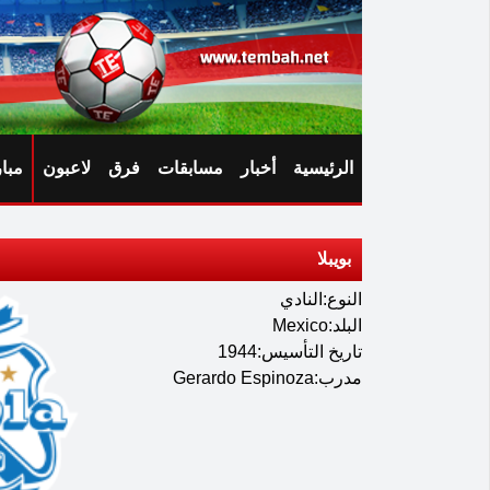
الرئيسية
أخبار
مسابقات
فرق
لاعبون
مبا
بويبلا
النوع:النادي
البلد:Mexico
تاريخ التأسيس:1944
مدرب:Gerardo Espinoza