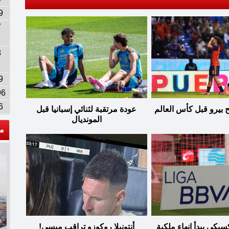
9
7
8
9
96
6
ح بيرو قبل كأس العالم
عودة مرتقبة لثنائي إسبانيا قبل
المونديال
م
سيكي يبدأ إنهاء ملكية
أنتونيلا روكوزو تراقب ميسي!