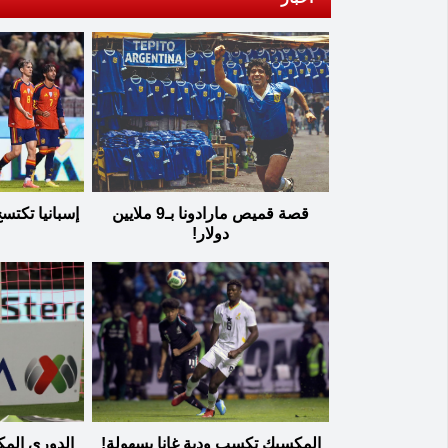
قصة قميص مارادونا بـ9 ملايين
إسبانيا تكتس
دولار!
المكسيك تكسب ودية غانا بسهولة!
الدوري المك