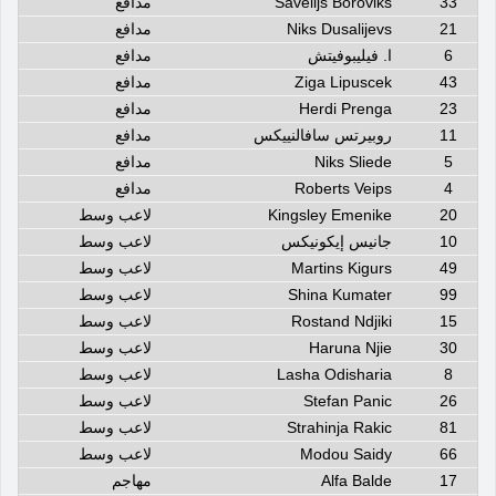
33
Savelijs Boroviks
مدافع
21
Niks Dusalijevs
مدافع
6
ا. فيليبوفيتش
مدافع
43
Ziga Lipuscek
مدافع
23
Herdi Prenga
مدافع
11
روبيرتس سافالنييكس
مدافع
5
Niks Sliede
مدافع
4
Roberts Veips
مدافع
20
Kingsley Emenike
لاعب وسط
10
جانيس إيكونيكس
لاعب وسط
49
Martins Kigurs
لاعب وسط
99
Shina Kumater
لاعب وسط
15
Rostand Ndjiki
لاعب وسط
30
Haruna Njie
لاعب وسط
8
Lasha Odisharia
لاعب وسط
26
Stefan Panic
لاعب وسط
81
Strahinja Rakic
لاعب وسط
66
Modou Saidy
لاعب وسط
17
Alfa Balde
مهاجم