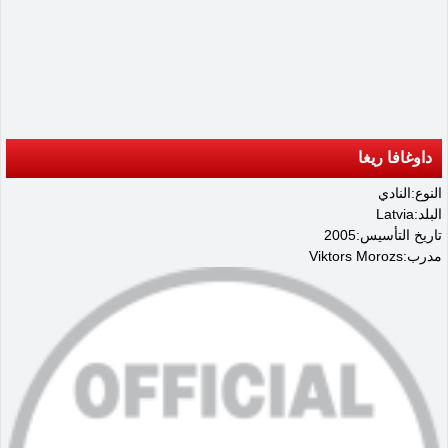
داوغافا ريغا
النوع:النادي
البلد:Latvia
تاريخ التأسيس:2005
مدرب:Viktors Morozs