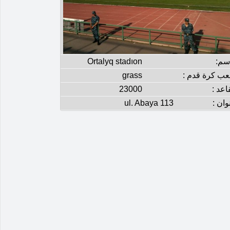
إسم:
Ortalyq stadıon
عب كرة قدم :
grass
اعد :
23000
وان :
ul. Abaya 113