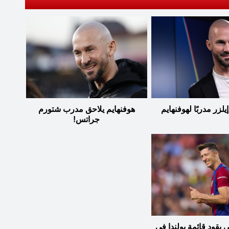
لزر مدربًا لهوفنهايم
هوفنهايم يلاحق مدرب شتورم
جراتس!
يقود قائمة بولندا في