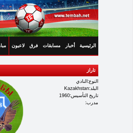
الرئيسية
أخبار
مسابقات
فرق
لاعبون
مبا
تاراز
النوع:النادي
البلد:Kazakhstan
تاريخ التأسيس:1960
مدرب: