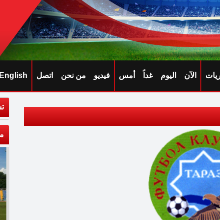
ريات
الآن
اليوم
غداً
أمس
فيديو
من نحن
اتصل
English
تش
م