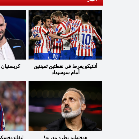
أتلتيكو يفرط في نقطتين ثمينتين
كريستيان إي
أمام سوسيداد
هوفنهايم يطرد مدربه!
ليفاندوفسكي 