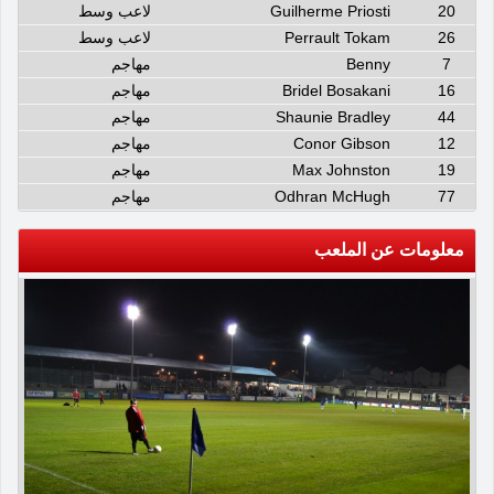
20
Guilherme Priosti
لاعب وسط
26
Perrault Tokam
لاعب وسط
7
Benny
مهاجم
16
Bridel Bosakani
مهاجم
44
Shaunie Bradley
مهاجم
12
Conor Gibson
مهاجم
19
Max Johnston
مهاجم
77
Odhran McHugh
مهاجم
معلومات عن الملعب