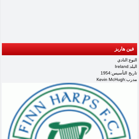
فين هاربز
النوع:النادي
البلد:Ireland
تاريخ التأسيس:1954
مدرب:Kevin McHugh