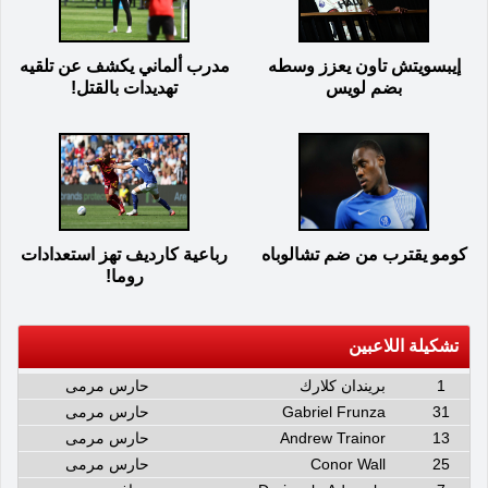
إيبسويتش تاون يعزز وسطه
مدرب ألماني يكشف عن تلقيه
بضم لويس
تهديدات بالقتل!
كومو يقترب من ضم تشالوباه
رباعية كارديف تهز استعدادات
روما!
تشكيلة اللاعبين
1
بريندان كلارك
حارس مرمى
31
Gabriel Frunza
حارس مرمى
13
Andrew Trainor
حارس مرمى
25
Conor Wall
حارس مرمى