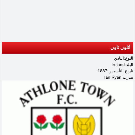
أثلون تاون
النوع:النادي
البلد:Ireland
تاريخ التأسيس:1887
مدرب:Ian Ryan