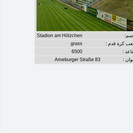
إسم:
Stadion am Hölzchen
عب كرة قدم :
grass
اعد :
6500
وان :
Arneburger Straße 83