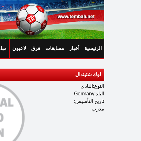
الرئيسية
أخبار
مسابقات
فرق
لاعبون
مبا
لوك شتيندال
النوع:النادي
البلد:Germany
تاريخ التأسيس:
مدرب: