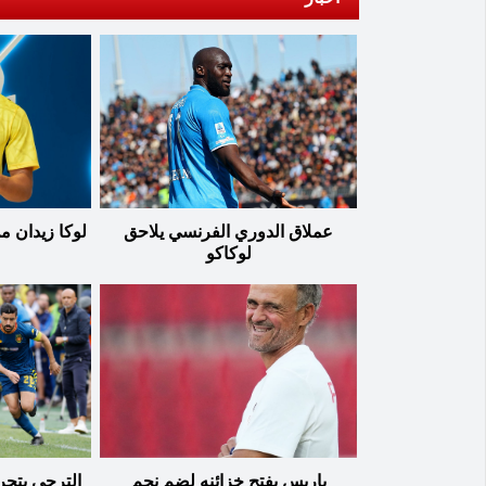
عملاق الدوري الفرنسي يلاحق
لوكا زيدان م
لوكاكو
باريس يفتح خزائنه لضم نجم
الترجي يتح