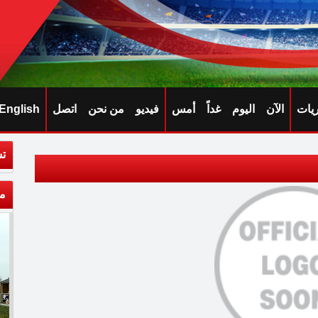
ريات
الآن
اليوم
غداً
أمس
فيديو
من نحن
اتصل
English
تش
م