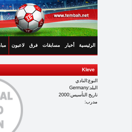
الرئيسية
أخبار
مسابقات
فرق
لاعبون
مبا
Kleve
النوع:النادي
البلد:Germany
تاريخ التأسيس:2000
مدرب: