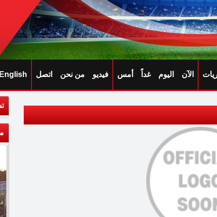
ريات
الآن
اليوم
غداً
أمس
فيديو
من نحن
اتصل
English
تش
م