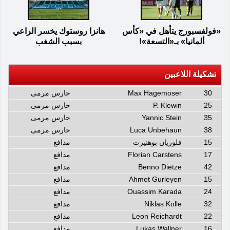
«فولفسبورج يتأهل في «كأس
هانزا روستوك يخسر الراعي
ألمانيا» بـ«التسعة»!
بسبب الشغب
تشكيلة اللاعبين
30
Max Hagemoser
حارس مرمى
25
P. Klewin
حارس مرمى
35
Yannic Stein
حارس مرمى
38
Luca Unbehaun
حارس مرمى
15
فلوريان بوهنيرت
مدافع
17
Florian Carstens
مدافع
42
Benno Dietze
مدافع
15
Ahmet Gurleyen
مدافع
24
Ouassim Karada
مدافع
32
Niklas Kolle
مدافع
22
Leon Reichardt
مدافع
16
Lukas Wallner
مدافع