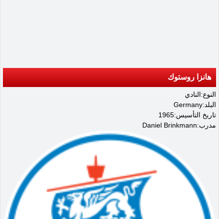
هانزا روستوك
النوع:النادي
البلد:Germany
تاريخ التأسيس:1965
مدرب:Daniel Brinkmann