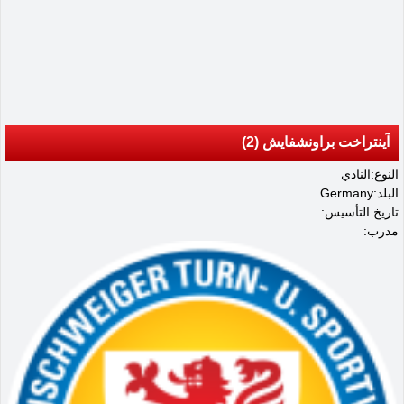
آينتراخت براونشفايش (2)
النوع:النادي
البلد:Germany
تاريخ التأسيس:
مدرب: