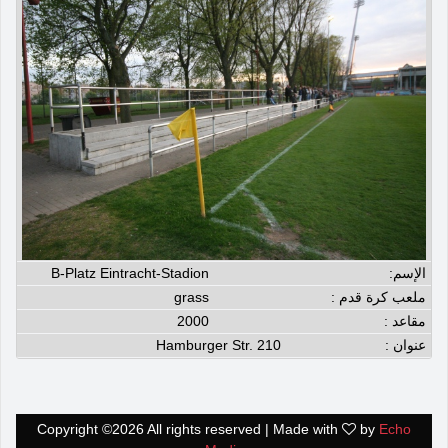
الإسم:
B-Platz Eintracht-Stadion
ملعب كرة قدم :
grass
مقاعد :
2000
عنوان :
Hamburger Str. 210
Copyright ©
2026 All rights reserved | Made with
by
Echo