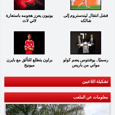
فشل انتقال ليندستروم إلى
يونيون يعزز هجومه باستعارة
شالكه
لاتي لاث
رسميًا.. يوفنتوس يضم كولو
براون يتطلع للتألق مع بايرن
مواني من باريس
ميونيخ
تشكيلة اللاعبين
معلومات عن الملعب