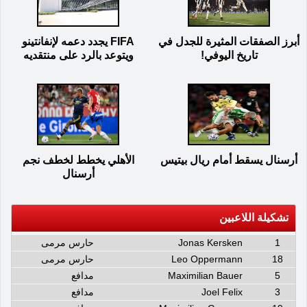
أبرز الصفقات المثيرة للجدل في
FIFA يجدد دعمه لإنفانتينو
تاريخ اليوفي!
ويتوعد بالرد على منتقديه
أرسنال يسقط أمام ريال بيتيس
الأهلي يخطط لخطف نجم
أرسنال
تشكيلة اللاعبين
1
Jonas Kersken
حارس مرمى
18
Leo Oppermann
حارس مرمى
5
Maximilian Bauer
مدافع
3
Joel Felix
مدافع