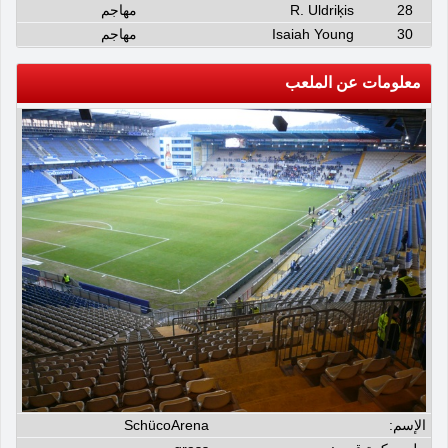
28
R. Uldriķis
مهاجم
30
Isaiah Young
مهاجم
معلومات عن الملعب
الإسم:
SchücoArena