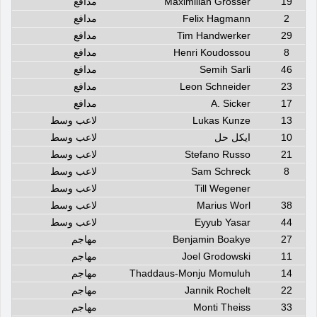
19
Maximilian Grosser
مدافع
2
Felix Hagmann
مدافع
29
Tim Handwerker
مدافع
8
Henri Koudossou
مدافع
46
Semih Sarli
مدافع
23
Leon Schneider
مدافع
17
A. Sicker
مدافع
13
Lukas Kunze
لاعب وسط
10
ايكل حل
لاعب وسط
21
Stefano Russo
لاعب وسط
8
Sam Schreck
لاعب وسط
Till Wegener
لاعب وسط
38
Marius Worl
لاعب وسط
44
Eyyub Yasar
لاعب وسط
27
Benjamin Boakye
مهاجم
11
Joel Grodowski
مهاجم
14
Thaddaus-Monju Momuluh
مهاجم
22
Jannik Rochelt
مهاجم
33
Monti Theiss
مهاجم