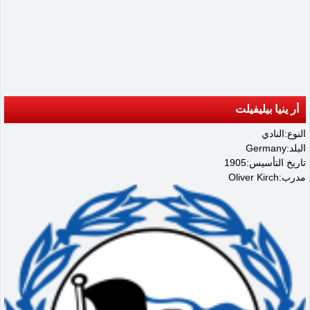
أر ينيا بيليفيلت
النوع:النادي
البلد:Germany
تاريخ التأسيس:1905
مدرب:Oliver Kirch