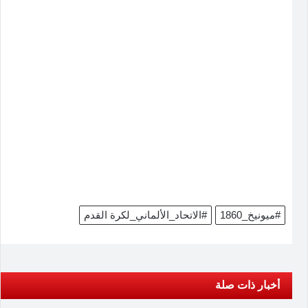
#ميونيخ_1860
#الاتحاد_الألماني_لكرة القدم
أخبار ذات صلة