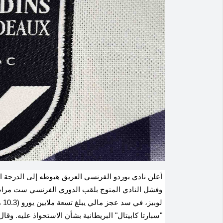
أعلن نادي بوردو الفرنسي العريق هبوطه إلى الدرجة ال
لو
"سبارتا كابيتال" البريطانية بشأن الاستحواذ عليه. وق