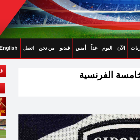
ريات
الآن
اليوم
غداً
أمس
فيديو
من نحن
اتصل
English
في
خامسة الفرنسية