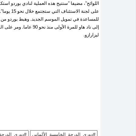
إلى ناد هاو للمرة الأولى م
ليزارازو.
#دوري_الدرجة_الخامسة_الألماني
#دوري_الدرجة