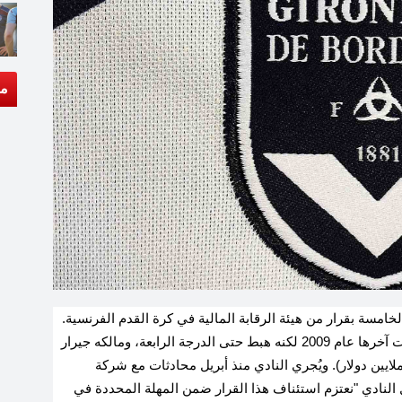
مق
خامسة بقرار من هيئة الرقابة المالية في كرة القدم الفرنسية.
وفشل النادي المتوج بلقب الدوري الفرنسي ست مرات آخرها عام 2009 لكنه هبط حتى الدرجة الرابعة، ومالكه جيرار
بيز، في سد عجز مالي يبلغ تسعة ملايين يورو (10.3 ملايين دولار). ويُجري النادي منذ أبريل محادثات مع شركة
ال النادي "نعتزم استئناف هذا القرار ضمن المهلة المحددة في