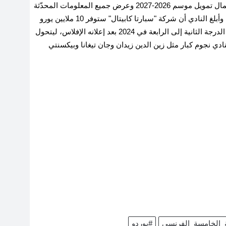
اللوائح"، مضيفا "ستتيح هذه العملية لنادي بوردو استكمال تمويل موسم 2026-2027 وعرض جميع المعلومات المحدّثة
على لجنة الاستئناف التي ستجتمع خلال نحو 15 يوما". وأبلغ النادي أن شركة "سبارتا كابيتال" ستوفر 10 ملايين يورو
للمساعدة في تمويل الموسم الجديد. وهبط بوردو من الدرجة الثانية إلى الرابعة في 2024 بعد إعلانه الإفلاس، ليتحول
نذ نحو 90 عاما. ومر على النادي نجوم كبار مثل زين الدين زيدان وجان تيغانا وبيكسنتي
_الخامسة_الفرنسي
#بوردو