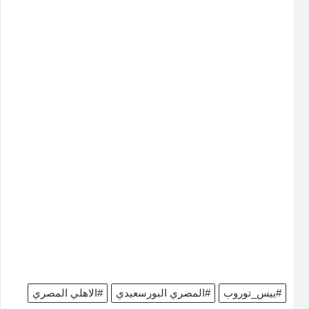
#ييس_توروب
#المصري البورسعيدي
#الاهلي المصري