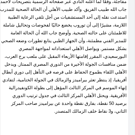
مفاجئة، وفقًا لما أعلنه النادي عبر صفحاته الرسمية بتصريحات لأحمد
جاب الله طبيب الفريق
.
وأكد طبيب الأهلي أن الحالة الصحية للمدرب
استدعت نقله إلى أحد المستشفيات من أجل تلقي الرعاية الطبية
اللازمة، مشيرًا إلى أن توروب يخضع حاليًا لفحوصات وتحاليل شاملة
للاطمئنان على حالته الصحية
.
وأوضح جاب الله أن الحالة العامة
للمدير الفني مطمئنة، وأن الجهاز الطبي يتابع تطورات وضعه الصحي
بشكل مستمر
.
ويواصل الأهلي استعداداته لمواجهة المصري
البورسعيدي، المقرر إقامتها الأربعاء المقبل على ملعب برج العرب،
ضمن منافسات الجولة الأخيرة من الدوري المصري الممتاز
.
ويدخل
الأهلي اللقاء بطموح الحفاظ على فرصه في التأهل إلى دوري أبطال
أفريقيا، إذ ينتظر تعثر بيراميدز والزمالك في الجولة الختامية، لتفادي
إنهاء الموسم في المركز الثالث المؤهل إلى بطولة الكونفيدرالية
الأفريقية
.
ويحتل الأهلي المركز الثالث في جدول ترتيب الدوري
برصيد 50 نقطة، بفارق نقطة واحدة عن بيراميدز صاحب المركز
الثاني، و3 نقاط خلف الزمالك المتصدر.