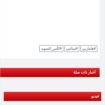
#هاماربي
#ميالبي
#كأس_السويد
أخبار ذات صلة
فيديو