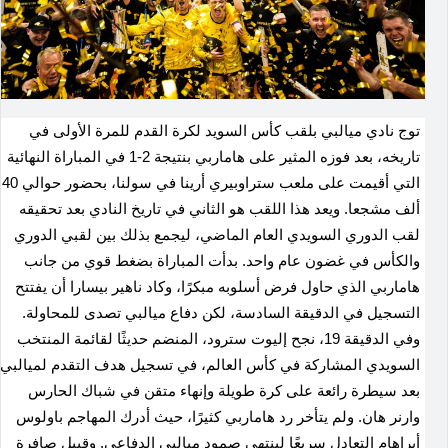
توج نادي ميالبي بلقب كأس السويد لكرة القدم للمرة الأولى في
تاريخه، بعد فوزه المثير على هاماربي بنتيجة 2-1 في المباراة النهائية
التي أقيمت على ملعب ستراوبيري أرينا في سولنا، بحضور حوالي 40
ألف مشجعا. ويعد هذا اللقب هو الثاني في تاريخ النادي بعد تحقيقه
لقب الدوري السويدي العام الماضي، ليجمع بذلك بين لقبي الدوري
والكأس في غضون عام واحد. بدأت المباراة بضغط قوي من جانب
هاماربي الذي حاول فرض أسلوبه مبكرًا، وكاد ناهير بيسارا أن يفتتح
التسجيل في الدقيقة السادسة، لكن دفاع ميالبي تصدى للمحاولة.
وفي الدقيقة 19، نجح إليوت سترود، المنضم حديثًا لقائمة المنتخب
السويدي المشاركة في كأس العالم، في تسجيل هدف التقدم لميالبي
بعد سيطرة رائعة على كرة طويلة وإنهاء متقن في شباك الحارس
وارنر هان. ولم يتأخر رد هاماربي كثيرًا، حيث أدرك المهاجم باولوس
أبراهام التعادل سريعًا لينتهي صمود ميالبي الدفاعي. وقبيل صافرة