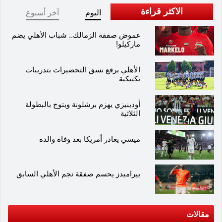
الاكثر قراءة
اليوم
آخر أسبوع
غموض صفقة الزمالك.. شباب الأهلي يضم
ماركيلو!
الأهلي يرفع نسق التحضيرات بتدريبات
تكتيكية
أودينيزي يهزم برشلونة ويتوج بالبطولة
الثلاثية
ميسي يغادر أمريكا بعد وفاة والده
بيراميدز يحسم صفقة نجم الأهلي السابق
مقالات