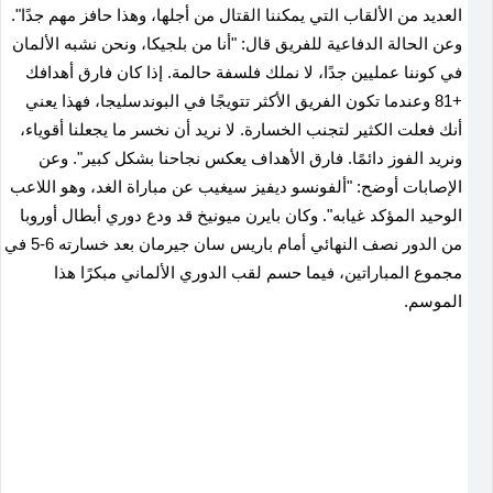
العديد من الألقاب التي يمكننا القتال من أجلها، وهذا حافز مهم جدًا".
وعن الحالة الدفاعية للفريق قال
:
"أنا من بلجيكا، ونحن نشبه الألمان
في كوننا عمليين جدًا، لا نملك فلسفة حالمة. إذا كان فارق أهدافك
+81 وعندما تكون الفريق الأكثر تتويجًا في البوندسليجا، فهذا يعني
أنك فعلت الكثير لتجنب الخسارة. لا نريد أن نخسر ما يجعلنا أقوياء،
ونريد الفوز دائمًا. فارق الأهداف يعكس نجاحنا بشكل كبير". وعن
الإصابات أوضح
:
"ألفونسو ديفيز سيغيب عن مباراة الغد، وهو اللاعب
الوحيد المؤكد غيابه". وكان بايرن ميونيخ قد ودع دوري أبطال أوروبا
من الدور نصف النهائي أمام باريس سان جيرمان بعد خسارته 6-5 في
مجموع المباراتين، فيما حسم لقب الدوري الألماني مبكرًا هذا
الموسم.