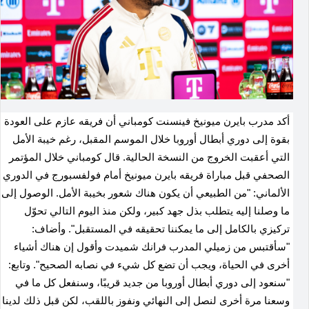
أكد مدرب بايرن ميونيخ فينسنت كومباني أن فريقه عازم على العودة
بقوة إلى دوري أبطال أوروبا خلال الموسم المقبل، رغم خيبة الأمل
التي أعقبت الخروج من النسخة الحالية. قال كومباني خلال المؤتمر
الصحفي قبل مباراة فريقه بايرن ميونيخ أمام فولفسبورج في الدوري
الألماني
:
"من الطبيعي أن يكون هناك شعور بخيبة الأمل. الوصول إلى
ما وصلنا إليه يتطلب بذل جهد كبير، ولكن منذ اليوم التالي تحوّل
تركيزي بالكامل إلى ما يمكننا تحقيقه في المستقبل". وأضاف
:
"سأقتبس من زميلي المدرب فرانك شميدت وأقول إن هناك أشياء
أخرى في الحياة، ويجب أن تضع كل شيء في نصابه الصحيح". وتابع
:
"سنعود إلى دوري أبطال أوروبا من جديد قريبًا، وسنفعل كل ما في
وسعنا مرة أخرى لنصل إلى النهائي ونفوز باللقب، لكن قبل ذلك لدينا