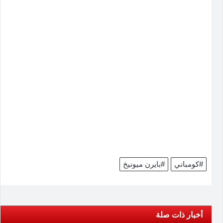
#كومباني
#بايرن ميونيخ
أخبار ذات صلة