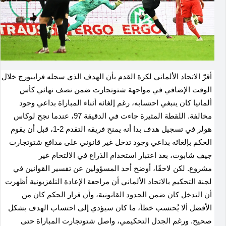
أقرّ الاتحاد الألماني لكرة القدم بأن الهدف الذي سجله فرايبورج خلال
الوقت الإضافي في مواجهة شتوتجارت ضمن نصف نهائي كأس
ألمانيا كان ينبغي احتسابه، رغم إلغائه أثناء المباراة بداعي وجود
مخالفة. اللقطة المثيرة جاءت في الدقيقة 97، عندما نجح لوكاس
هولر في تسجيل هدف بدا أنه يمنح فريقه التقدم 2-1، قبل أن يقوم
الحكم بإلغائه بداعي وجود تدخل غير قانوني على مدافع شتوتجارت
جيف شابوت، بعد اعتبار استخدام الذراع في الالتحام غير
مشروع. لكن لاحقًا، أوضح أحد المسؤولين عن تفسير القوانين في
لجنة التحكيم بالاتحاد الألماني أن مراجعة الإعادة التلفزيونية أظهرت
أن التدخل كان ضمن الحدود القانونية، وأن قرار الحكم كان من
الأفضل ألا يُحتسب خطأ، ما كان سيؤدي إلى احتساب الهدف بشكل
صحيح. ورغم الجدل التحكيمي، واصل شتوتجارت المباراة حتى