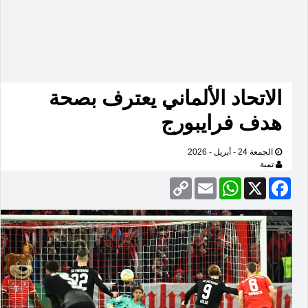
الاتحاد الألماني يعترف بصحة
هدف فرايبورج
الجمعة 24 - أبريل - 2026
تمبة
Copy
Email
WhatsApp
Facebook
X
Link