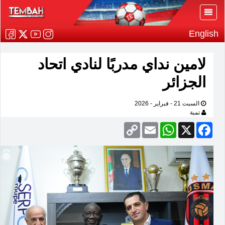
English
لامين نداي مدربًا لنادي اتحاد
الجزائر
السبت 21 - فبراير - 2026
تمبة
Copy
Email
WhatsApp
Facebook
X
Link